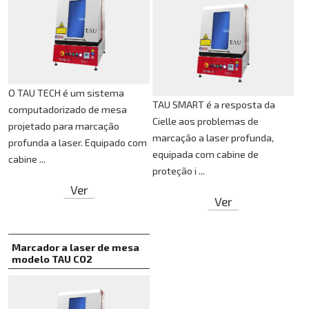
Lente de foco:
lente focal de campo plano
de 163 mm, área de trabalho de 110x110
mm, ponto mínimo de 30 μm, distância de
trabalho de 185 mm, profundidade de foco
típica ±0,3 mm
O TAU TECH é um sistema
Sistema de extração:
capa de extração
TAU SMART é a resposta da
computadorizado de mesa
posicionada perto da cabeça do scanner,
Cielle aos problemas de
projetado para marcação
conectável ao sistema de filtragem
marcação a laser profunda,
profunda a laser. Equipado com
equipada com cabine de
Funcionalidade do software:
cabine ...
proteção i ...
gerenciamento dos principais formatos de
Ver
descrição de entidades vetoriais (dxf, ai,
Ver
eps) e raster
diagnóstico e correção de desenhos
vetoriais: o usuário pode verificar
Marcador a laser de mesa
modelo TAU CO2
antecipadamente a qualidade de seu
desenho e corrigir quaisquer imperfeições
(sobreposições, pontos de abertura e