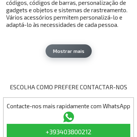
códigos, códigos de barras, personalização de
gadgets e objetos e sistemas de rastreamento.
Vários acessórios permitem personalizá-lo e
adaptá-lo às necessidades de cada pessoa.
Características técnicas:
Estrutura:
sistema de mesa composto por
Mostrar mais
base eletrossoldada, tampas em chapa
pintada, cabine de proteção integral com
abertura manual vertical e grande janela de
visualização
Superfície de trabalho:
em alumínio com
ESCOLHA COMO PREFERE CONTACTAR-NOS
ranhuras em "T" para utilização de tornos,
suportes ou peças de travamento de
pinças (não incluído)
Contacte-nos mais rapidamente com WhatsApp
Controle eletrônico:
placa integrada para
gerenciamento dos motores da cabeça do
scanner, do eixo Z (com controle UP-DOWN
+393403800212
manual) e das medidas de segurança da