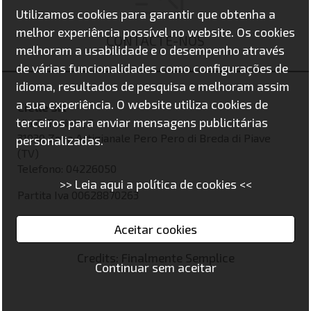
Utilizamos cookies para garantir que obtenha a
melhor experiência possível no website. Os cookies
CONTACTE-NOS
melhoram a usabilidade e o desempenho através
de várias funcionalidades como configurações de
idioma, resultados de pesquisa e melhoram assim
a sua experiência. O website utiliza cookies de
Cielle Srl
terceiros para enviar mensagens publicitárias
Via G. Toniolo, 6
31030 Zona Artigianale Pero Pero di Breda di Piave
personalizadas.
(TV)
Telefono: 04226050
>> Leia aqui a política de cookies <<
Partita Iva 00628870263
Aceitar cookies
Credits: Finalmente Semplice
Continuar sem aceitar